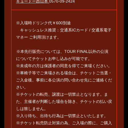
キョードー西日本
0570-09-2424
※入場時ドリンク代￥600別途
キャッシュレス推奨：交通系ICカード / 交通系電子
マネー ご利用頂けます。
※本先行販売については、TOUR FINAL以外の公演
についてチケットお申し込みが可能です。
※未成年の方は保護者の同意を得てご来場ください。
※車椅子等でご来場される場合は、チケットご当選・
ご入金後、事前に各公演の問い合わせ先にご連絡くだ
さい。
※チケットの転売、譲渡は一切禁止となります。ま
た、主催者が判断した場合を除き、チケットの払い戻
しは致しません。
※入り待ち、出待ち行為は一切禁止といたします。
※チケット転売防止対策の為、ご入場の際に、ご購入