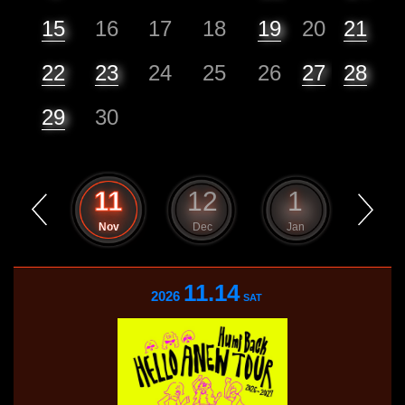
15
16
17
18
19
20
21
22
23
24
25
26
27
28
29
30
10
11
12
1
2
Oct
Nov
Dec
Jan
Feb
11.14
2026
SAT