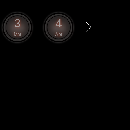
3
4
5
Mar
Apr
May