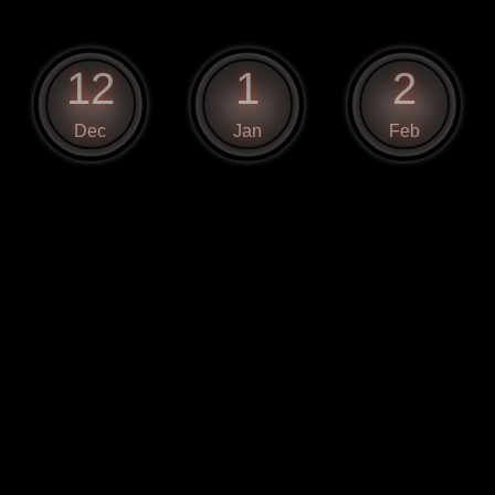
12
1
2
Dec
Jan
Feb