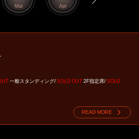
Mar
Apr
May
-
OUT
一般スタンディング/
SOLD OUT
2F指定席/
SOLD
READ MORE