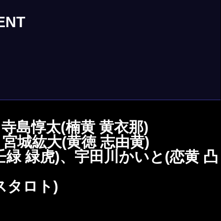
ENT
、寺島惇太(楠⻩ ⻩⾐那)
、宮城紘⼤(⻩徳 志由⻩)
(壬緑 緑⻁)、宇⽥川かいと(恋⻩ 凸
スタロト)