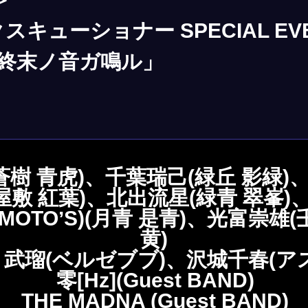
キューショナー SPECIAL EV
、終末ノ⾳ガ鳴ル」
(蒼樹 ⻘⻁)、千葉瑞⼰(緑丘 影緑)
屋敷 紅葉)、北出流星(緑⻘ 翠峯)
MOTOʼS)(⽉⻘ 是⻘)、光富崇雄
⻩)
武瑠(ベルゼブブ)、沢城千春(ア
零[Hz](Guest BAND)
THE MADNA (Guest BAND)