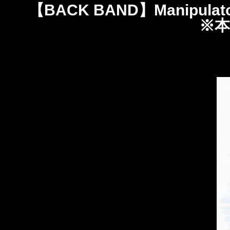
【BACK BAND】Manipulator.
※本