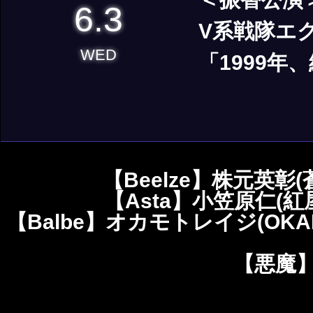
6.3
V系戦隊エクス
WED
「1999年
【Beelze】株元英彰
【Asta】⼩笠原仁(紅
【Balbe】オカモトレイジ(OKA
【悪魔】