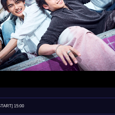
START]
15:00