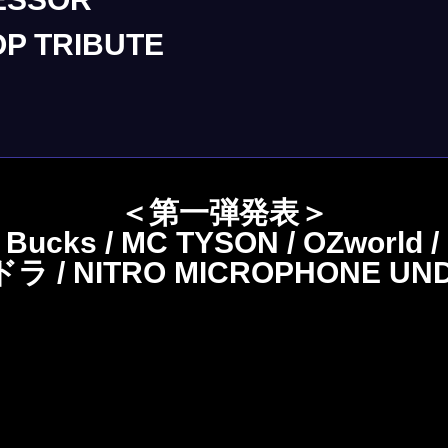
OP TRIBUTE
＜第一弾発表＞
w Bucks / MC TYSON / OZworld 
 / NITRO MICROPHONE UNDE