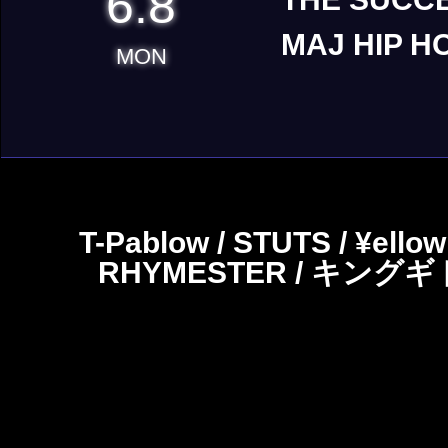
6.8
MAJ HIP H
MON
T-Pablow / STUTS / ¥ello
RHYMESTER / キングギドラ