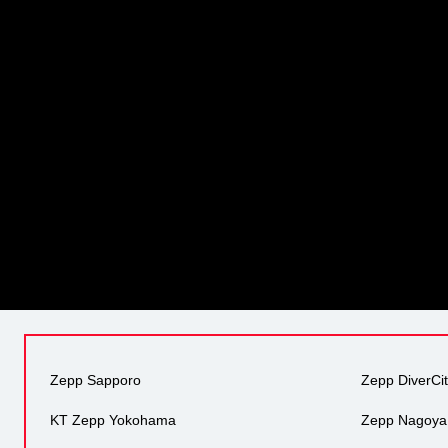
Zepp Sapporo
Zepp DiverCi
KT Zepp Yokohama
Zepp Nagoya