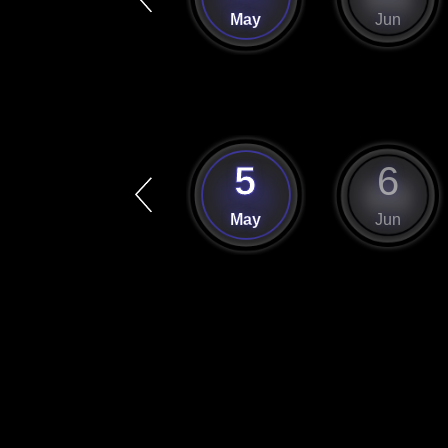
Apr
May
Jun
4
5
6
Apr
May
Jun