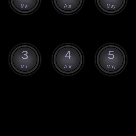
Mar
Apr
May
3
4
5
Mar
Apr
May