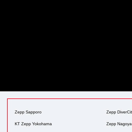
Zepp Sapporo
Zepp DiverCi
KT Zepp Yokohama
Zepp Nagoya