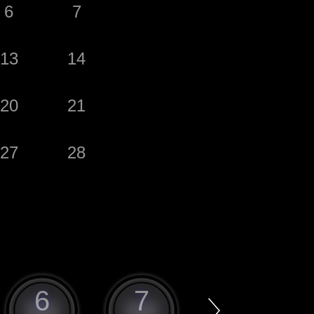
6
7
13
14
20
21
27
28
6
7
8