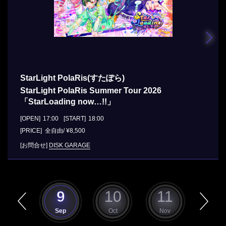
StarLight PolaRis(すたぽら)
StarLight PolaRis Summer Tour 2026
「StarLoading now…!!」
[OPEN]
17:00
[START]
18:00
[PRICE] 全自由/ ¥8,500
[お問合せ]
DISK GARAGE
8
9
10
11
12
Aug
Sep
Oct
Nov
Dec